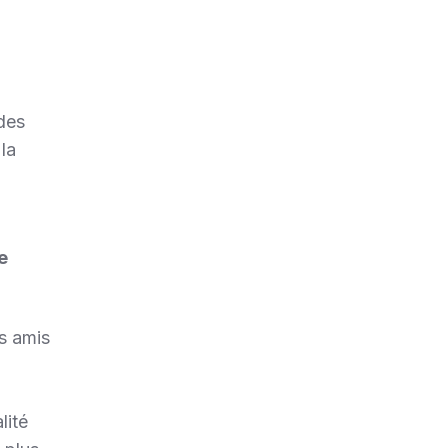
 des
la
e
rs amis
lité