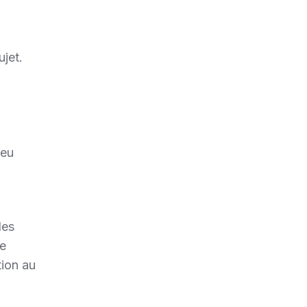
jet.
peu
les
ne
tion au