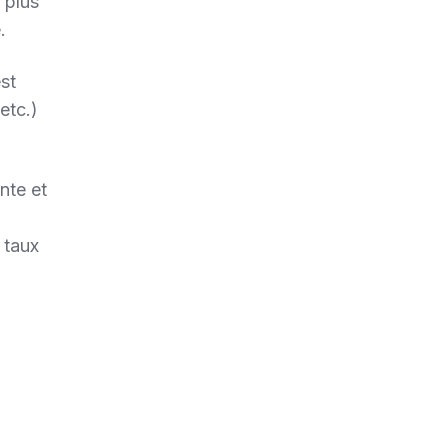
 plus
.
est
etc.)
nte et
 taux