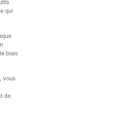
tils
Ce qui
haque
on
e biais
g, vous
nt de