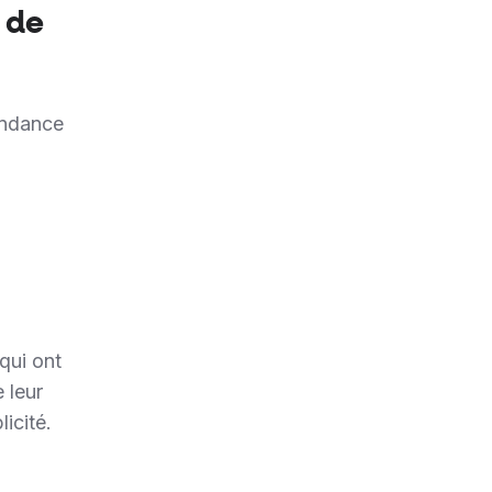
 de
tendance
qui ont
 leur
icité.