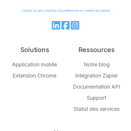
Cliquez-ici pour modifier vos préférences en matière de cookies
Join
Browse
us
our
on
GitHub
Solutions
Ressources
Slack
projects
Application mobile
Notre blog
Extension Chrome
Intégration Zapier
Documentation API
Support
Statut des services