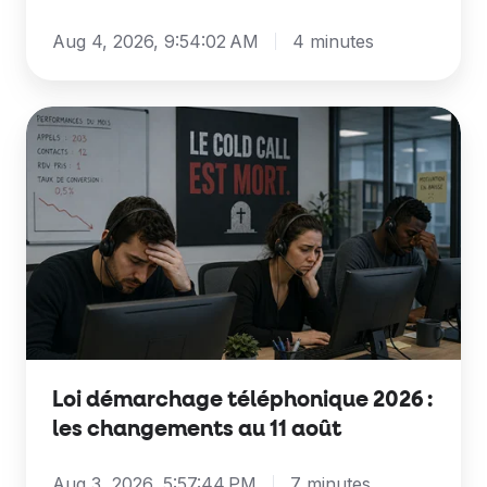
Aug 4, 2026, 9:54:02 AM
4 minutes
Loi
démarchage
téléphonique
2026
:
les
changements
au
11
août
Loi démarchage téléphonique 2026 :
les changements au 11 août
Aug 3, 2026, 5:57:44 PM
7 minutes