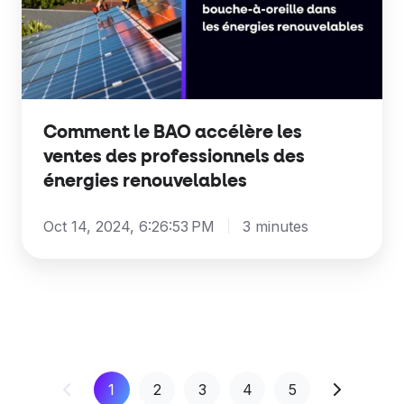
accélère
les
ventes
des
professionnels
des
Comment le BAO accélère les
ventes des professionnels des
énergies
énergies renouvelables
renouvelables
Oct 14, 2024, 6:26:53 PM
3 minutes
1
2
3
4
5