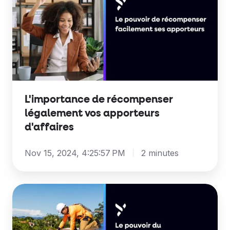
récompenser
légalement
vos
apporteurs
d'affaires
L'importance de récompenser
légalement vos apporteurs
d'affaires
Nov 15, 2024, 4:25:57 PM
2 minutes
Comment
le
BAO