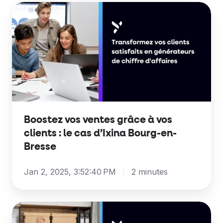
Boostez
vos
ventes
grâce
à
vos
clients
:
le
Boostez vos ventes grâce à vos
clients : le cas d’Ixina Bourg-en-
cas
Bresse
d’Ixina
Bourg-
Jan 2, 2025, 3:52:40 PM
2 minutes
en-
Bresse
L'importance
de