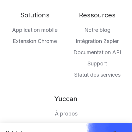
us
our
on
GitHub
Solutions
Ressources
Slack
projects
Application mobile
Notre blog
Extension Chrome
Intégration Zapier
Documentation API
Support
Statut des services
Yuccan
À propos
Rejoindre l'aventure