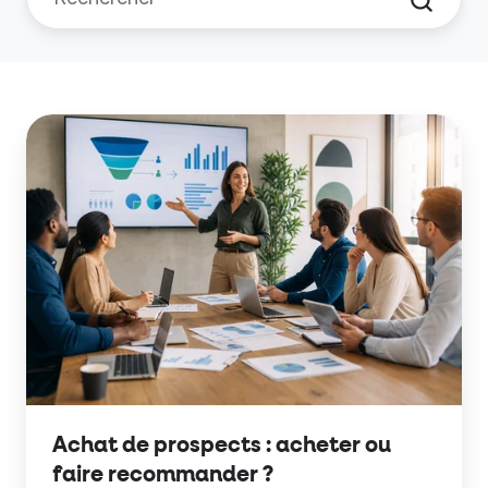
Achat
de
prospects
:
acheter
ou
faire
recommander
?
Achat de prospects : acheter ou
faire recommander ?