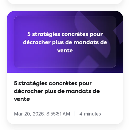
5
stratégies
concrètes
pour
décrocher
plus
de
mandats
de
5 stratégies concrètes pour
vente
décrocher plus de mandats de
vente
Mar 20, 2026, 8:55:51 AM
4 minutes