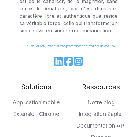
est de le canaliser, de le magnifier, sans
jamais le dénaturer, car c'est dans son
caractère libre et authentique que réside
sa véritable force, celle qui transforme un
simple avis en sincère recommandation.
Cliquez-ici pour modifier vos préférences en matière de cookies
Join
Browse
us
our
on
GitHub
Solutions
Ressources
Slack
projects
Application mobile
Notre blog
Extension Chrome
Intégration Zapier
Documentation API