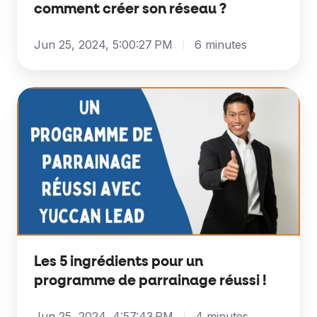
comment créer son réseau ?
Jun 25, 2024, 5:00:27 PM
6 minutes
Les
5
ingrédients
pour
un
programme
de
parrainage
réussi
Les 5 ingrédients pour un
!
programme de parrainage réussi !
Jun 25, 2024, 4:57:43 PM
4 minutes