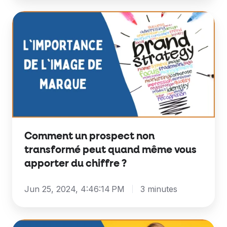
d’affaires
Comment
?
un
prospect
non
transformé
peut
quand
même
vous
Comment un prospect non
apporter
transformé peut quand même vous
du
apporter du chiffre ?
chiffre
?
Jun 25, 2024, 4:46:14 PM
3 minutes
Comment