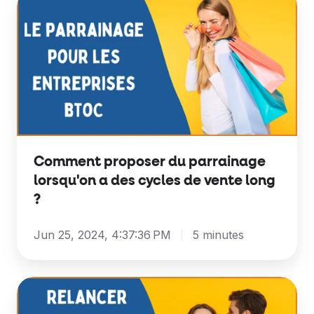
proposer
du
parrainage
lorsqu'on
a
des
cycles
de
Comment proposer du parrainage
vente
lorsqu'on a des cycles de vente long
long
?
?
Jun 25, 2024, 4:37:36 PM
5 minutes
Comment
relancer