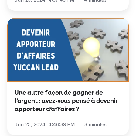
Une
autre
façon
de
gagner
de
l’argent
:
avez-
Une autre façon de gagner de
vous
l’argent : avez-vous pensé à devenir
pensé
apporteur d’affaires ?
à
devenir
Jun 25, 2024, 4:46:39 PM
3 minutes
apporteur