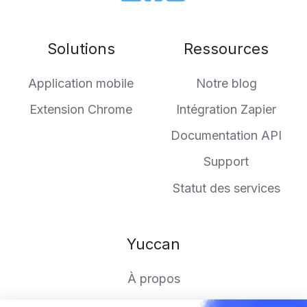
Join
Browse
us
our
on
GitHub
Solutions
Ressources
Slack
projects
Application mobile
Notre blog
Extension Chrome
Intégration Zapier
Documentation API
Support
Statut des services
Yuccan
À propos
Rejoindre l'aventure